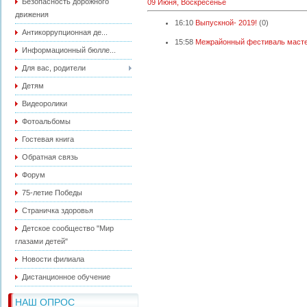
Безопасность дорожного
09 Июня, Воскресенье
движения
16:10
Выпускной- 2019!
(0)
Антикоррупционная де...
15:58
Межрайонный фестиваль масте
Информационный бюлле...
Для вас, родители
Детям
Видеоролики
Фотоальбомы
Гостевая книга
Обратная связь
Форум
75-летие Победы
Страничка здоровья
Детское сообщество "Мир
глазами детей"
Новости филиала
Дистанционное обучение
НАШ ОПРОС