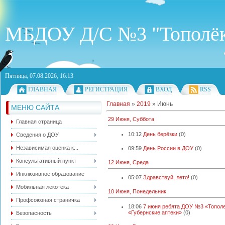
МБДОУ Д/С №3 "Тополё
Пятница, 07.08.2026, 16:13
ГЛАВНАЯ
РЕГИСТРАЦИЯ
ВХОД
RSS
Главная
»
2019
»
Июнь
МЕНЮ САЙТА
29 Июня, Суббота
Главная страница
10:12
День берёзки
(0)
Сведения о ДОУ
Независимая оценка к...
09:59
День России в ДОУ
(0)
Консультативный пункт
12 Июня, Среда
Инклюзивное образование
05:07
Здравствуй, лето!
(0)
Мобильная лекотека
10 Июня, Понедельник
Профсоюзная страничка
18:06
7 июня ребята ДОУ №3 «Тополе
«Губернские аптеки»
(0)
Безопасность