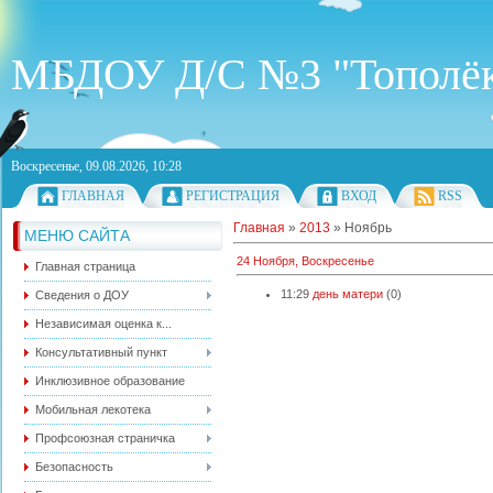
МБДОУ Д/С №3 "Тополё
Воскресенье, 09.08.2026, 10:28
ГЛАВНАЯ
РЕГИСТРАЦИЯ
ВХОД
RSS
Главная
»
2013
»
Ноябрь
МЕНЮ САЙТА
24 Ноября, Воскресенье
Главная страница
11:29
день матери
(0)
Сведения о ДОУ
Независимая оценка к...
Консультативный пункт
Инклюзивное образование
Мобильная лекотека
Профсоюзная страничка
Безопасность