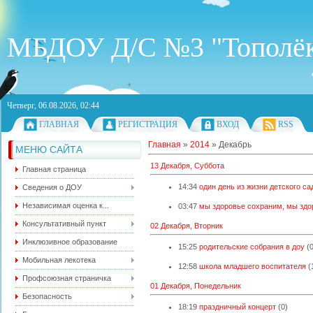
МБДОУ Д/С №3 "Тополё
Четверг, 06.08.2026, 02:44
ГЛАВНАЯ
РЕГИСТРАЦИЯ
ВХОД
RSS
Главная
»
2014
»
Декабрь
МЕНЮ САЙТА
13 Декабря, Суббота
Главная страница
14:34
один день из жизни детского са
Сведения о ДОУ
Независимая оценка к...
03:47
мы здоровье сохраним, мы здо
Консультативный пункт
02 Декабря, Вторник
Инклюзивное образование
15:25
родительские собрания в доу
(
Мобильная лекотека
12:58
школа младшего воспитателя
(
Профсоюзная страничка
01 Декабря, Понедельник
Безопасность
18:19
праздничный концерт
(0)