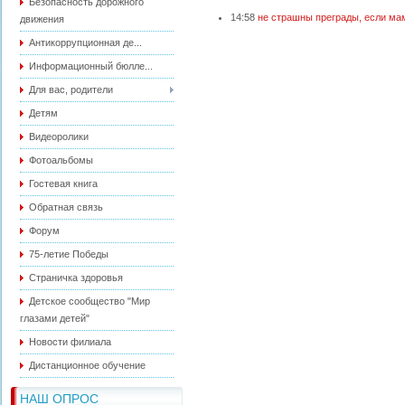
Безопасность дорожного
14:58
не страшны преграды, если ма
движения
Антикоррупционная де...
Информационный бюлле...
Для вас, родители
Детям
Видеоролики
Фотоальбомы
Гостевая книга
Обратная связь
Форум
75-летие Победы
Страничка здоровья
Детское сообщество "Мир
глазами детей"
Новости филиала
Дистанционное обучение
НАШ ОПРОС