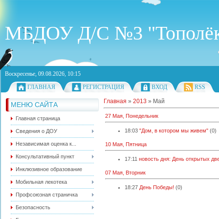
МБДОУ Д/С №3 "Тополё
Воскресенье, 09.08.2026, 10:15
ГЛАВНАЯ
РЕГИСТРАЦИЯ
ВХОД
RSS
Главная
»
2013
»
Май
МЕНЮ САЙТА
27 Мая, Понедельник
Главная страница
18:03
"Дом, в котором мы живем"
(0)
Сведения о ДОУ
Независимая оценка к...
10 Мая, Пятница
Консультативный пункт
17:11
новость дня: День открытых дв
Инклюзивное образование
07 Мая, Вторник
Мобильная лекотека
18:27
День Победы!
(0)
Профсоюзная страничка
Безопасность