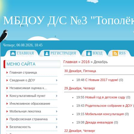
МБДОУ Д/С №3 "Тополё
Четверг, 06.08.2026, 18:45
ГЛАВНАЯ
РЕГИСТРАЦИЯ
ВХОД
RSS
Главная
»
2016
»
Декабрь
МЕНЮ САЙТА
30 Декабря, Пятница
Главная страница
18:48
С Новым 2017 годом!
(0)
Сведения о ДОУ
Независимая оценка к...
29 Декабря, Четверг
Консультативный пункт
19:55
Новый год в детском саду
(0)
Инклюзивное образование
19:43
Родительское собрание в ДОУ
Мобильная лекотека
19:15
Мобильная консультация
(0)
Профсоюзная страничка
19:08
Декада инвалидов
(0)
Безопасность
22 Декабря, Четверг