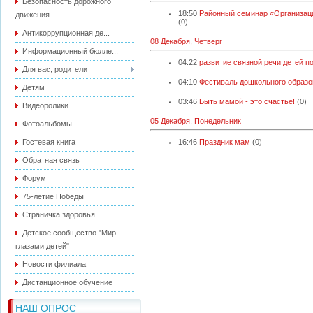
Безопасность дорожного
18:50
Районный семинар «Организац
движения
(0)
Антикоррупционная де...
08 Декабря, Четверг
Информационный бюлле...
04:22
развитие связной речи детей п
Для вас, родители
04:10
Фестиваль дошкольного образо
Детям
03:46
Быть мамой - это счастье!
(0)
Видеоролики
05 Декабря, Понедельник
Фотоальбомы
Гостевая книга
16:46
Праздник мам
(0)
Обратная связь
Форум
75-летие Победы
Страничка здоровья
Детское сообщество "Мир
глазами детей"
Новости филиала
Дистанционное обучение
НАШ ОПРОС