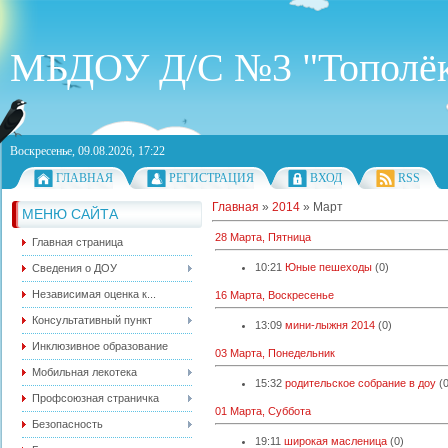
МБДОУ Д/С №3 "Тополё
Воскресенье, 09.08.2026, 17:22
ГЛАВНАЯ
РЕГИСТРАЦИЯ
ВХОД
RSS
Главная
»
2014
»
Март
МЕНЮ САЙТА
28 Марта, Пятница
Главная страница
10:21
Юные пешеходы
(0)
Сведения о ДОУ
Независимая оценка к...
16 Марта, Воскресенье
Консультативный пункт
13:09
мини-лыжня 2014
(0)
Инклюзивное образование
03 Марта, Понедельник
Мобильная лекотека
15:32
родительское собрание в доу
(
Профсоюзная страничка
01 Марта, Суббота
Безопасность
19:11
широкая масленица
(0)