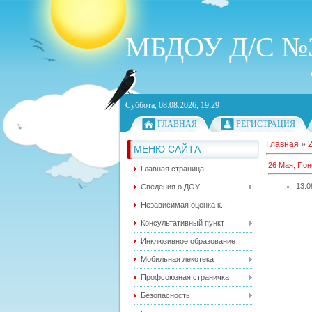
МБДОУ Д/С №3
Суббота, 08.08.2026, 19:29
ГЛАВНАЯ
РЕГИСТРАЦИЯ
Главная
»
МЕНЮ САЙТА
26 Мая, По
Главная страница
13:0
Сведения о ДОУ
Независимая оценка к...
Консультативный пункт
Инклюзивное образование
Мобильная лекотека
Профсоюзная страничка
Безопасность