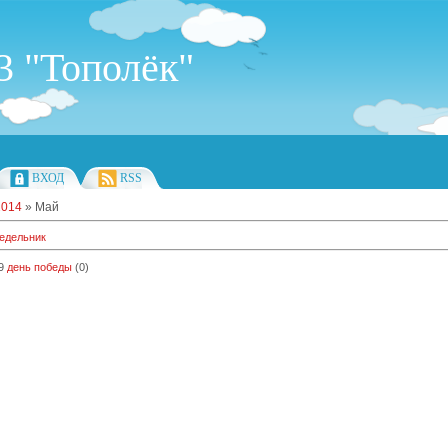
 "Тополёк"
ВХОД
RSS
2014
»
Май
недельник
9
день победы
(0)