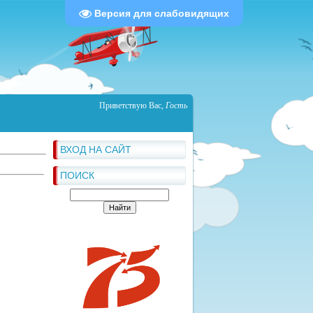
Версия для слабовидящих
Приветствую Вас
,
Гость
ВХОД НА САЙТ
ПОИСК