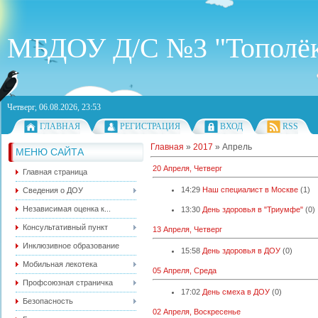
МБДОУ Д/С №3 "Тополё
Четверг, 06.08.2026, 23:53
ГЛАВНАЯ
РЕГИСТРАЦИЯ
ВХОД
RSS
Главная
»
2017
»
Апрель
МЕНЮ САЙТА
20 Апреля, Четверг
Главная страница
14:29
Наш специалист в Москве
(1)
Сведения о ДОУ
Независимая оценка к...
13:30
День здоровья в "Триумфе"
(0)
Консультативный пункт
13 Апреля, Четверг
Инклюзивное образование
15:58
День здоровья в ДОУ
(0)
Мобильная лекотека
05 Апреля, Среда
Профсоюзная страничка
17:02
День смеха в ДОУ
(0)
Безопасность
02 Апреля, Воскресенье