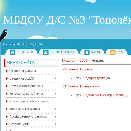
МБДОУ Д/С №3 "Тополё
Пятница, 07.08.2026, 15:55
ГЛАВНАЯ
РЕГИСТРАЦИЯ
ВХОД
RSS
Главная
»
2019
»
Январь
МЕНЮ САЙТА
29 Января, Вторник
Главная страница
09:38
Подарок другу
(0)
Сведения о ДОУ
Независимая оценка к...
21 Января, Понедельник
Консультативный пункт
09:39
Неделя зимних игр и забав
(0)
Инклюзивное образование
Мобильная лекотека
Профсоюзная страничка
Безопасность