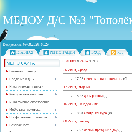
МБДОУ Д/С №3 "Тополё
Воскресенье, 09.08.2026, 18:29
ГЛАВНАЯ
РЕГИСТРАЦИЯ
ВХОД
RSS
Главная
»
2014
»
Июнь
МЕНЮ САЙТА
25 Июня, Среда
Главная страница
17:02
школа молодого педагога
(0)
Сведения о ДОУ
Независимая оценка к...
17 Июня, Вторник
Консультативный пункт
15:22
день россии
(0)
Инклюзивное образование
16 Июня, Понедельник
Мобильная лекотека
18:08
смотр- конкурс
(0)
Профсоюзная страничка
06 Июня, Пятница
Безопасность
17:22
летний праздник в доу
(0)