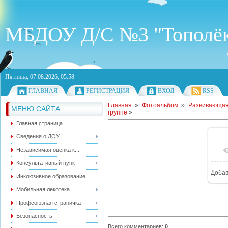
МБДОУ Д/С №3 "Тополё
Пятница, 07.08.2026, 05:58
ГЛАВНАЯ
РЕГИСТРАЦИЯ
ВХОД
RSS
Главная
»
Фотоальбом
»
Развивающая
МЕНЮ САЙТА
группе
»
Главная страница
Сведения о ДОУ
Независимая оценка к...
Консультативный пункт
Доба
Инклюзивное образование
Мобильная лекотека
Профсоюзная страничка
Безопасность
Всего комментариев
:
0