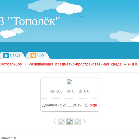
 "Тополёк"
ВХОД
RSS
»
Фотоальбом
»
Развивающая предметно-пространственная среда
»
РППС
208
0
0.0
Добавлено
27.11.2019
olga
нтариев
:
0