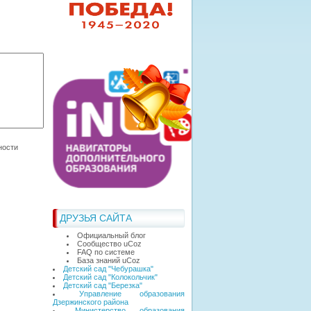
ДРУЗЬЯ САЙТА
Официальный блог
Сообщество uCoz
FAQ по системе
База знаний uCoz
Детский сад "Чебурашка"
Детский сад "Колокольчик"
Детский сад "Березка"
Управление образования
Дзержинского района
Министерство образования