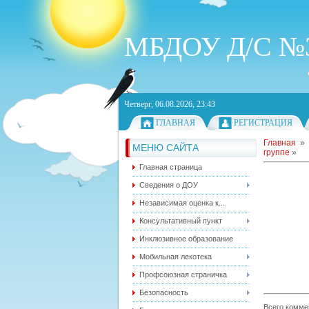
МБДОУ Д/С №3
Четверг, 06.08.2026, 23:43
ГЛАВНАЯ
РЕГИСТРАЦИЯ
Главная
МЕНЮ САЙТА
группе
»
Главная страница
Сведения о ДОУ
Независимая оценка к...
Консультативный пункт
Инклюзивное образование
Мобильная лекотека
Профсоюзная страничка
Безопасность
Всего комме