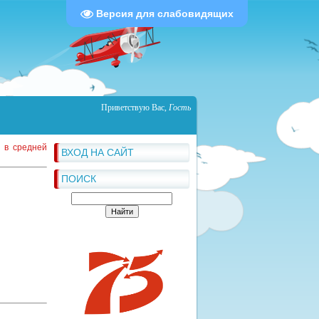
Версия для слабовидящих
Приветствую Вас
,
Гость
 в средней
ВХОД НА САЙТ
ПОИСК