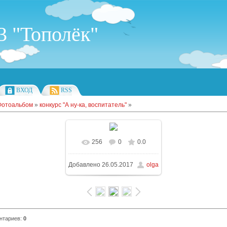
 "Тополёк"
ВХОД
RSS
Фотоальбом
»
конкурс "А ну-ка, воспитатель"
»
256
0
0.0
Добавлено
26.05.2017
olga
нтариев
:
0