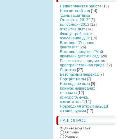
Педагогическая работа
[15]
Наш детский сад
[14]
"День защитника
Отечества-2013"
[8]
выпускной- 2013
[12]
открытие ДОУ
[14]
благоустройство и
озеленение ДОУ
[19]
Выставка "Осенняя
фантазия"
[26]
Выставка рисунков "Мой
любимый детский сад"
[20]
Развивающая предметно-
пространственная среда
[52]
Лекотека
[27]
Безопасный пешеход
[7]
Портрет мамы
[7]
Новогодние окна
[9]
Конкурс новогодних
костюмов
[12]
конкурс "А ну-ка,
воспитатель"
[14]
Новогодняя открытка-2018
своими руками
[17]
НАШ ОПРОС
Оцените мой сайт
Отлично
Хорошо