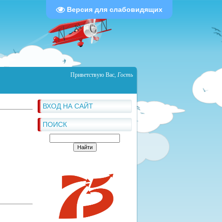
Версия для слабовидящих
Приветствую Вас
,
Гость
ВХОД НА САЙТ
ПОИСК