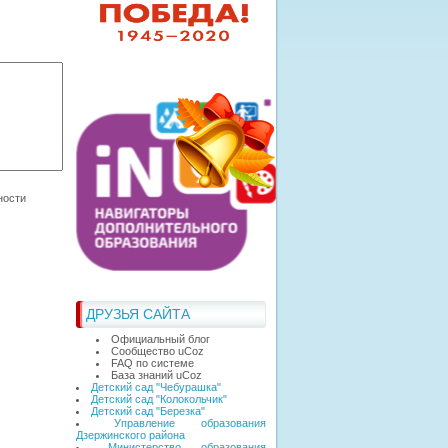
ДРУЗЬЯ САЙТА
Официальный блог
Сообщество uCoz
FAQ по системе
База знаний uCoz
Детский сад "Чебурашка"
Детский сад "Колокольчик"
Детский сад "Березка"
Управление образования
Дзержинского района
Министерство образования