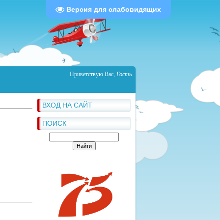
Версия для слабовидящих
Приветствую Вас
,
Гость
ВХОД НА САЙТ
ПОИСК