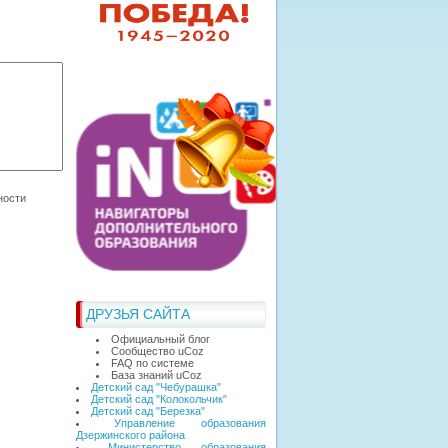
ДРУЗЬЯ САЙТА
Официальный блог
Сообщество uCoz
FAQ по системе
База знаний uCoz
Детский сад "Чебурашка"
Детский сад "Колокольчик"
Детский сад "Березка"
Управление образования
Дзержинского района
Министерство образования