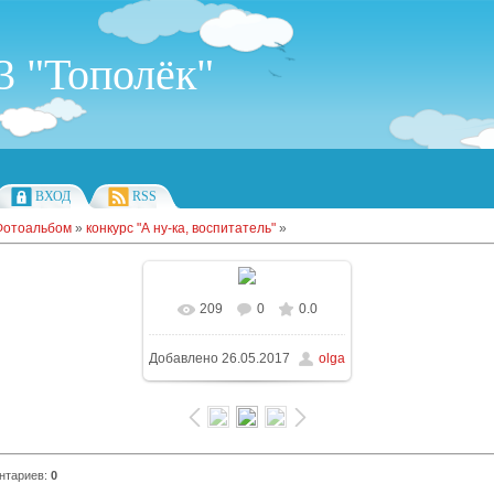
 "Тополёк"
ВХОД
RSS
Фотоальбом
»
конкурс "А ну-ка, воспитатель"
»
209
0
0.0
Добавлено
26.05.2017
olga
нтариев
:
0