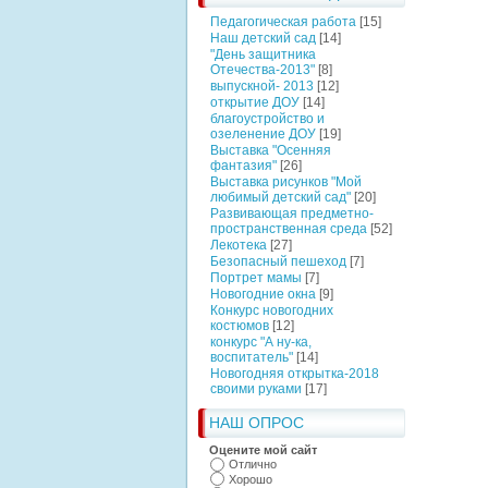
Педагогическая работа
[15]
Наш детский сад
[14]
"День защитника
Отечества-2013"
[8]
выпускной- 2013
[12]
открытие ДОУ
[14]
благоустройство и
озеленение ДОУ
[19]
Выставка "Осенняя
фантазия"
[26]
Выставка рисунков "Мой
любимый детский сад"
[20]
Развивающая предметно-
пространственная среда
[52]
Лекотека
[27]
Безопасный пешеход
[7]
Портрет мамы
[7]
Новогодние окна
[9]
Конкурс новогодних
костюмов
[12]
конкурс "А ну-ка,
воспитатель"
[14]
Новогодняя открытка-2018
своими руками
[17]
НАШ ОПРОС
Оцените мой сайт
Отлично
Хорошо