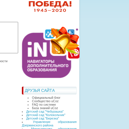
ДРУЗЬЯ САЙТА
Официальный блог
Сообщество uCoz
FAQ по системе
База знаний uCoz
Детский сад "Чебурашка"
Детский сад "Колокольчик"
Детский сад "Березка"
Управление образования
Дзержинского района
Министерство образования