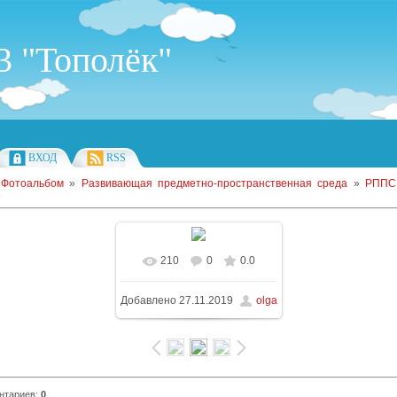
 "Тополёк"
ВХОД
RSS
»
Фотоальбом
»
Развивающая предметно-пространственная среда
»
РППС
210
0
0.0
В реальном размере
Добавлено
27.11.2019
olga
600x400
/ 110.9Kb
нтариев
:
0