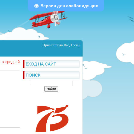
Версия для слабовидящих
Приветствую Вас
,
Гость
 в средней
ВХОД НА САЙТ
ПОИСК