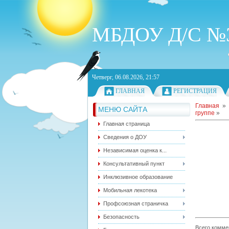
МБДОУ Д/С №3
Четверг, 06.08.2026, 21:57
ГЛАВНАЯ
РЕГИСТРАЦИЯ
Главная
МЕНЮ САЙТА
группе
»
Главная страница
Сведения о ДОУ
Независимая оценка к...
Консультативный пункт
Инклюзивное образование
Мобильная лекотека
Профсоюзная страничка
Безопасность
Всего комме