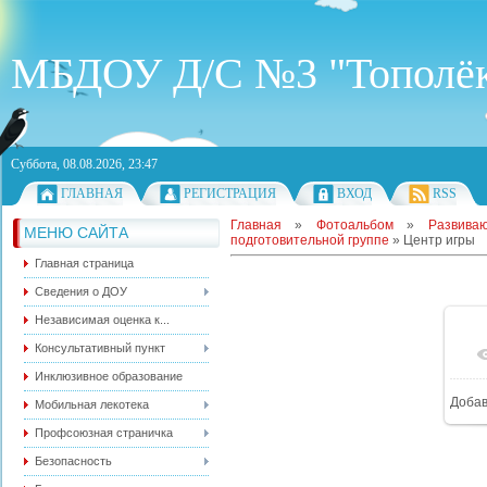
МБДОУ Д/С №3 "Тополё
Суббота, 08.08.2026, 23:47
ГЛАВНАЯ
РЕГИСТРАЦИЯ
ВХОД
RSS
Главная
»
Фотоальбом
»
Развива
МЕНЮ САЙТА
подготовительной группе
» Центр игры
Главная страница
Сведения о ДОУ
Независимая оценка к...
Консультативный пункт
Инклюзивное образование
Доба
Мобильная лекотека
Профсоюзная страничка
Безопасность