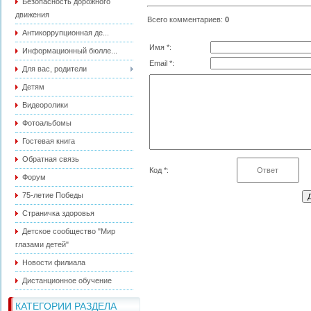
Безопасность дорожного
движения
Всего комментариев
:
0
Антикоррупционная де...
Имя *:
Информационный бюлле...
Email *:
Для вас, родители
Детям
Видеоролики
Фотоальбомы
Гостевая книга
Обратная связь
Код *:
Форум
75-летие Победы
Страничка здоровья
Детское сообщество "Мир
глазами детей"
Новости филиала
Дистанционное обучение
КАТЕГОРИИ РАЗДЕЛА