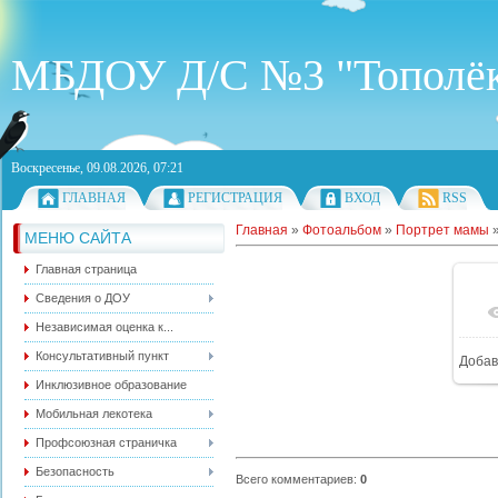
МБДОУ Д/С №3 "Тополё
Воскресенье, 09.08.2026, 07:21
ГЛАВНАЯ
РЕГИСТРАЦИЯ
ВХОД
RSS
Главная
»
Фотоальбом
»
Портрет мамы
МЕНЮ САЙТА
Главная страница
Сведения о ДОУ
Независимая оценка к...
Консультативный пункт
Добав
Инклюзивное образование
Мобильная лекотека
Профсоюзная страничка
Безопасность
Всего комментариев
:
0