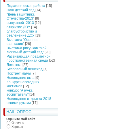
Педагогическая работа
[15]
Наш детский сад
[14]
"День защитника
Отечества-2013"
[8]
выпускной- 2013
[12]
открытие ДОУ
[14]
благоустройство и
озеленение ДОУ
[19]
Выставка "Осенняя
фантазия"
[26]
Выставка рисунков "Мой
любимый детский сад"
[20]
Развивающая предметно-
пространственная среда
[52]
Лекотека
[27]
Безопасный пешеход
[7]
Портрет мамы
[7]
Новогодние окна
[9]
Конкурс новогодних
костюмов
[12]
конкурс "А ну-ка,
воспитатель"
[14]
Новогодняя открытка-2018
своими руками
[17]
НАШ ОПРОС
Оцените мой сайт
Отлично
Хорошо