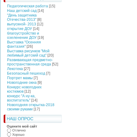
Педагогическая работа
[15]
Наш детский сад
[14]
"День защитника
Отечества-2013"
[8]
выпускной- 2013
[12]
открытие ДОУ
[14]
благоустройство и
озеленение ДОУ
[19]
Выставка "Осенняя
фантазия"
[26]
Выставка рисунков "Мой
любимый детский сад"
[20]
Развивающая предметно-
пространственная среда
[52]
Лекотека
[27]
Безопасный пешеход
[7]
Портрет мамы
[7]
Новогодние окна
[9]
Конкурс новогодних
костюмов
[12]
конкурс "А ну-ка,
воспитатель"
[14]
Новогодняя открытка-2018
своими руками
[17]
НАШ ОПРОС
Оцените мой сайт
Отлично
Хорошо