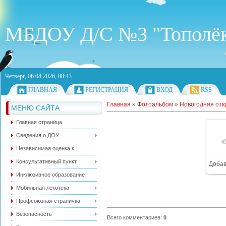
МБДОУ Д/С №3 "Тополё
Четверг, 06.08.2026, 08:43
ГЛАВНАЯ
РЕГИСТРАЦИЯ
ВХОД
RSS
Главная
»
Фотоальбом
»
Новогодняя отк
МЕНЮ САЙТА
Главная страница
Сведения о ДОУ
Независимая оценка к...
Консультативный пункт
Доба
Инклюзивное образование
Мобильная лекотека
Профсоюзная страничка
Безопасность
Всего комментариев
:
0