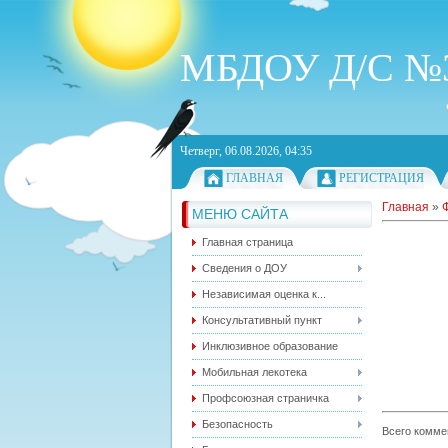
МБДОУ Д/С №3
Четверг, 06.08.2026, 04:35
ГЛАВНАЯ
РЕГИСТРАЦИЯ
Главная
»
МЕНЮ САЙТА
Главная страница
Сведения о ДОУ
Независимая оценка к...
Консультативный пункт
Инклюзивное образование
Мобильная лекотека
Профсоюзная страничка
Безопасность
Всего комме