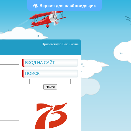
Версия для слабовидящих
Приветствую Вас
,
Гость
ВХОД НА САЙТ
ПОИСК