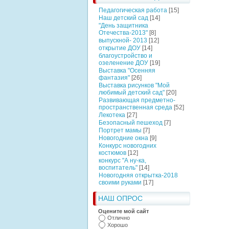
Педагогическая работа
[15]
Наш детский сад
[14]
"День защитника
Отечества-2013"
[8]
выпускной- 2013
[12]
открытие ДОУ
[14]
благоустройство и
озеленение ДОУ
[19]
Выставка "Осенняя
фантазия"
[26]
Выставка рисунков "Мой
любимый детский сад"
[20]
Развивающая предметно-
пространственная среда
[52]
Лекотека
[27]
Безопасный пешеход
[7]
Портрет мамы
[7]
Новогодние окна
[9]
Конкурс новогодних
костюмов
[12]
конкурс "А ну-ка,
воспитатель"
[14]
Новогодняя открытка-2018
своими руками
[17]
НАШ ОПРОС
Оцените мой сайт
Отлично
Хорошо