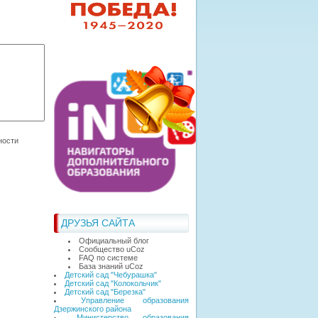
ДРУЗЬЯ САЙТА
Официальный блог
Сообщество uCoz
FAQ по системе
База знаний uCoz
Детский сад "Чебурашка"
Детский сад "Колокольчик"
Детский сад "Березка"
Управление образования
Дзержинского района
Министерство образования