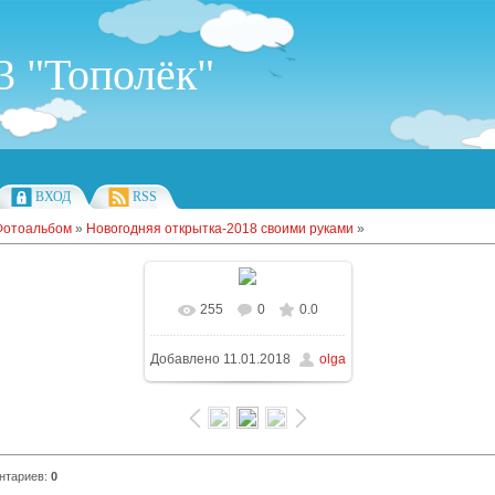
 "Тополёк"
ВХОД
RSS
Фотоальбом
»
Новогодняя открытка-2018 своими руками
»
255
0
0.0
В реальном размере
Добавлено
11.01.2018
olga
1000x666
/ 284.7Kb
нтариев
:
0