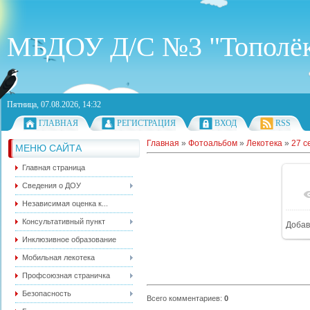
МБДОУ Д/С №3 "Тополё
Пятница, 07.08.2026, 14:32
ГЛАВНАЯ
РЕГИСТРАЦИЯ
ВХОД
RSS
Главная
»
Фотоальбом
»
Лекотека
»
27 с
МЕНЮ САЙТА
Главная страница
Сведения о ДОУ
Независимая оценка к...
Консультативный пункт
Добав
1
Инклюзивное образование
Мобильная лекотека
Профсоюзная страничка
Безопасность
Всего комментариев
:
0