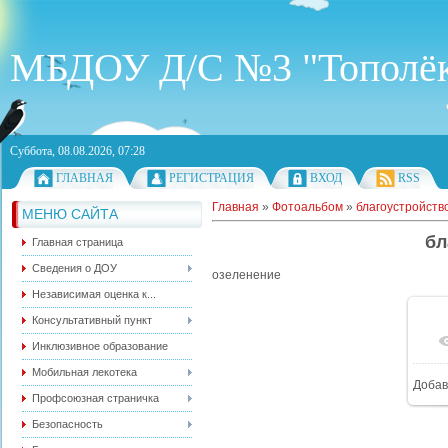
МБДОУ Д/С №3 "Тополё
Суббота, 08.08.2026, 07:28
ГЛАВНАЯ
РЕГИСТРАЦИЯ
ВХОД
RSS
Главная
»
Фотоальбом
»
благоустройств
МЕНЮ САЙТА
бл
Главная страница
Сведения о ДОУ
озеленение
Независимая оценка к...
Консультативный пункт
Инклюзивное образование
Мобильная лекотека
Добав
Профсоюзная страничка
Безопасность