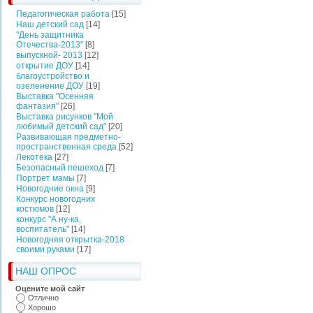
Педагогическая работа
[15]
Наш детский сад
[14]
"День защитника
Отечества-2013"
[8]
выпускной- 2013
[12]
открытие ДОУ
[14]
благоустройство и
озеленение ДОУ
[19]
Выставка "Осенняя
фантазия"
[26]
Выставка рисунков "Мой
любимый детский сад"
[20]
Развивающая предметно-
пространственная среда
[52]
Лекотека
[27]
Безопасный пешеход
[7]
Портрет мамы
[7]
Новогодние окна
[9]
Конкурс новогодних
костюмов
[12]
конкурс "А ну-ка,
воспитатель"
[14]
Новогодняя открытка-2018
своими руками
[17]
НАШ ОПРОС
Оцените мой сайт
Отлично
Хорошо