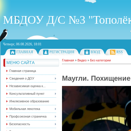
МБДОУ Д/С №3 "Тополё
Четверг, 06.08.2026, 18:01
ГЛАВНАЯ
РЕГИСТРАЦИЯ
ВХОД
RSS
Главная
»
Видео
»
Без категории
МЕНЮ САЙТА
Главная страница
Маугли. Похищение
Сведения о ДОУ
Независимая оценка к...
Консультативный пункт
Инклюзивное образование
Мобильная лекотека
Профсоюзная страничка
Безопасность