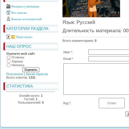
Фильмы и анимация
Все каналы
Каналы пользователей
Язык
: Русский
КАТЕГОРИИ РАЗДЕЛА
Длительность материала
: 00
Наше видео
Всего комментариев
:
0
НАШ ОПРОС
Имя *:
Оцените мой сайт
Отлично
Email *:
Хорошо
Неплохо
Результаты
|
Архив опросов
Всего ответов:
1311
СТАТИСТИКА
Онлайн всего:
1
Гостей:
1
Пользователей:
0
Код *: