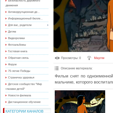
Безопасность дорожного
движения
Антикоррупционная де...
Информационный бюлле...
Для вас, родители
Детям
Видеоролики
Фотоальбомы
Гостевая книга
Обратная связь
Просмотры
: 0
Маугли
Форум
Описание материала
:
75-летие Победы
Фильм снят по одноименной
Страничка здоровья
мальчике, которого воспитал
Детское сообщество "Мир
глазами детей"
Новости филиала
Дистанционное обучение
КАТЕГОРИИ КАНАЛОВ