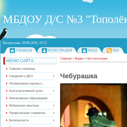
МБДОУ Д/С №3 "Тополё
Воскресенье, 09.08.2026, 10:13
ГЛАВНАЯ
РЕГИСТРАЦИЯ
ВХОД
RSS
Главная
»
Видео
»
Без категории
МЕНЮ САЙТА
Главная страница
Чебурашка
Сведения о ДОУ
Независимая оценка к...
Консультативный пункт
Инклюзивное образование
Мобильная лекотека
Профсоюзная страничка
Безопасность