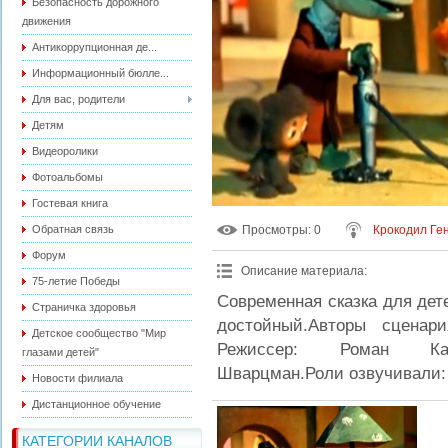
Безопасность дорожного
движения
Антикоррупционная де...
Информационный бюлле...
Для вас, родители
Детям
Видеоролики
Фотоальбомы
Гостевая книга
Обратная связь
Просмотры
: 0
Крокодил Ге
Форум
Описание материала
:
75-летие Победы
Современная сказка для дет
Страничка здоровья
достойный.Авторы сценар
Детское сообщество "Мир
Режиссер: Роман Качан
глазами детей"
Шварцман.Роли озвучивали:
Новости филиала
Дистанционное обучение
КАТЕГОРИИ КАНАЛОВ