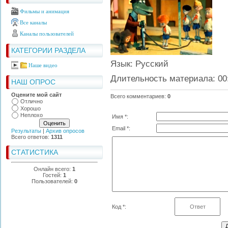
Фильмы и анимация
Все каналы
Каналы пользователей
КАТЕГОРИИ РАЗДЕЛА
Язык
: Русский
Наше видео
Длительность материала
: 00
НАШ ОПРОС
Оцените мой сайт
Всего комментариев
:
0
Отлично
Хорошо
Неплохо
Имя *:
Email *:
Результаты
|
Архив опросов
Всего ответов:
1311
СТАТИСТИКА
Онлайн всего:
1
Гостей:
1
Пользователей:
0
Код *: