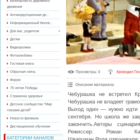
Безопасность дорожного
движения
Антикоррупционная де...
Информационный бюлле...
Для вас, родители
Детям
Видеоролики
Фотоальбомы
Гостевая книга
Обратная связь
Просмотры
: 0
Крокодил Ге
Форум
Описание материала
:
75-летие Победы
Чебурашка не встретил Кр
Страничка здоровья
Чебурашка не владеет грамо
Детское сообщество "Мир
Выход один — нужно идти в
глазами детей"
сентября. Но школа же зак
Новости филиала
закончить.Авторы сценар
Дистанционное обучение
Режиссер: Роман Качан
КАТЕГОРИИ КАНАЛОВ
Шварцман.Роли озвучивали: