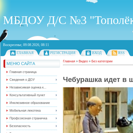
МБДОУ Д/С №3 "Тополё
Воскресенье, 09.08.2026, 08:11
ГЛАВНАЯ
РЕГИСТРАЦИЯ
ВХОД
RSS
Главная
»
Видео
»
Без категории
МЕНЮ САЙТА
Главная страница
Чебурашка идет в 
Сведения о ДОУ
Независимая оценка к...
Консультативный пункт
Инклюзивное образование
Мобильная лекотека
Профсоюзная страничка
Безопасность