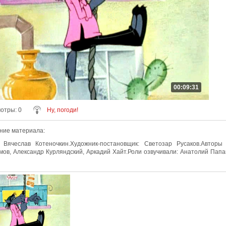
00:09:31
мотры
: 0
Ну, погоди!
ние материала
:
 Вячеслав Котеночкин.Художник-постановщик: Светозар Русаков.Авторы
мов, Александр Курляндский, Аркадий Хайт.Роли озвучивали: Анатолий Папа