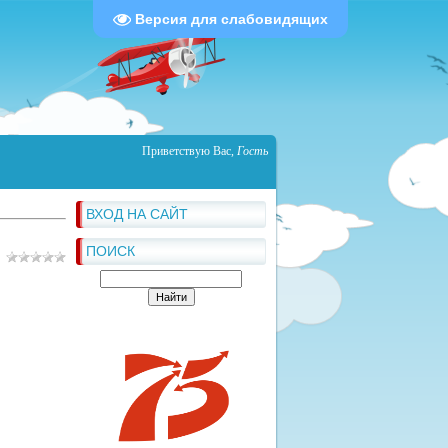
Версия для слабовидящих
Приветствую Вас
,
Гость
ВХОД НА САЙТ
ПОИСК