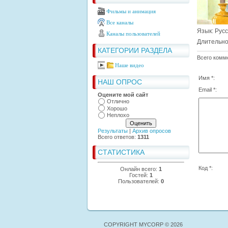
Фильмы и анимация
Все каналы
Язык
: Рус
Каналы пользователей
Длительно
КАТЕГОРИИ РАЗДЕЛА
Всего комм
Наше видео
Имя *:
НАШ ОПРОС
Email *:
Оцените мой сайт
Отлично
Хорошо
Неплохо
Результаты
|
Архив опросов
Всего ответов:
1311
СТАТИСТИКА
Код *:
Онлайн всего:
1
Гостей:
1
Пользователей:
0
COPYRIGHT MYCORP © 2026