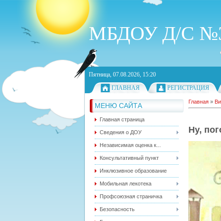
МБДОУ Д/С №3
Пятница, 07.08.2026, 15:20
ГЛАВНАЯ
РЕГИСТРАЦИЯ
Главная
»
Ви
МЕНЮ САЙТА
Главная страница
Ну, по
Сведения о ДОУ
Независимая оценка к...
Консультативный пункт
Инклюзивное образование
Мобильная лекотека
Профсоюзная страничка
Безопасность