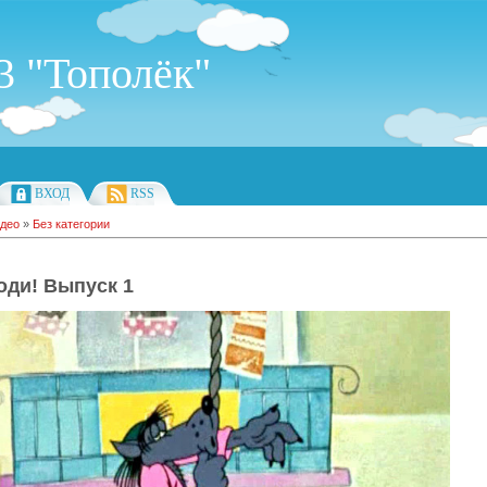
 "Тополёк"
ВХОД
RSS
део
»
Без категории
годи! Выпуск 1