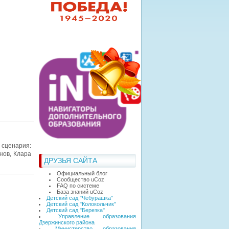
 сценария:
нов, Клара
ДРУЗЬЯ САЙТА
Официальный блог
Сообщество uCoz
FAQ по системе
База знаний uCoz
Детский сад "Чебурашка"
Детский сад "Колокольчик"
Детский сад "Березка"
Управление образования
Дзержинского района
Министерство образования