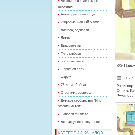
Безопасность дорожного
движения
Антикоррупционная де...
Информационный бюлле...
Для вас, родители
Детям
Видеоролики
Фотоальбомы
Гостевая книга
Прос
Обратная связь
Форум
Описа
75-летие Победы
Режиссер:
Феликс Ка
Страничка здоровья
Румянова.
Детское сообщество "Мир
глазами детей"
Новости филиала
Дистанционное обучение
КАТЕГОРИИ КАНАЛОВ