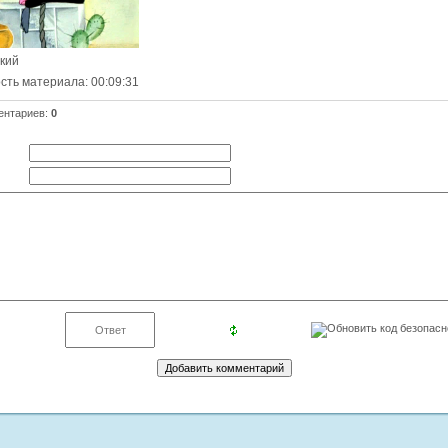
ский
сть материала
: 00:09:31
ентариев
:
0