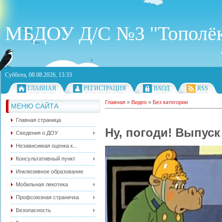
МБДОУ Д/С №3 "Тополё
Суббота, 08.08.2026, 13:33
ГЛАВНАЯ
РЕГИСТРАЦИЯ
ВХОД
RSS
Главная
»
Видео
»
Без категории
МЕНЮ САЙТА
Главная страница
Ну, погоди! Выпуск
Сведения о ДОУ
Независимая оценка к...
Консультативный пункт
Инклюзивное образование
Мобильная лекотека
Профсоюзная страничка
Безопасность