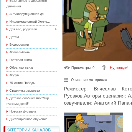
Безопасность дорожного
движения
Антикоррупционная де...
Информационный бюлле...
Для вас, родители
Детям
Видеоролики
Фотоальбомы
Гостевая книга
Обратная связь
Просмотры
: 0
Ну, погоди!
Форум
Описание материала
:
75-летие Победы
Режиссер: Вячеслав Котен
Страничка здоровья
Русаков.Авторы сценария: А
Детское сообщество "Мир
озвучивали: Анатолий Папан
глазами детей"
Новости филиала
Дистанционное обучение
КАТЕГОРИИ КАНАЛОВ