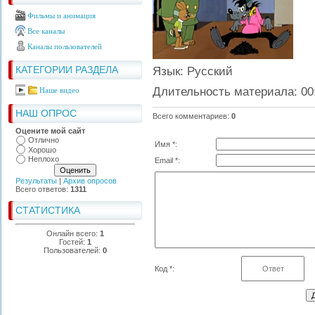
Фильмы и анимация
Все каналы
Каналы пользователей
КАТЕГОРИИ РАЗДЕЛА
Язык
: Русский
Длительность материала
: 00
Наше видео
НАШ ОПРОС
Всего комментариев
:
0
Оцените мой сайт
Отлично
Имя *:
Хорошо
Неплохо
Email *:
Результаты
|
Архив опросов
Всего ответов:
1311
СТАТИСТИКА
Онлайн всего:
1
Гостей:
1
Пользователей:
0
Код *: