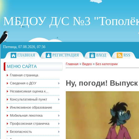
МБДОУ Д/С №3 "Тополё
Пятница, 07.08.2026, 07:56
ГЛАВНАЯ
РЕГИСТРАЦИЯ
ВХОД
RSS
Главная
»
Видео
»
Без категории
МЕНЮ САЙТА
Главная страница
Ну, погоди! Выпуск
Сведения о ДОУ
Независимая оценка к...
Консультативный пункт
Инклюзивное образование
Мобильная лекотека
Профсоюзная страничка
Безопасность