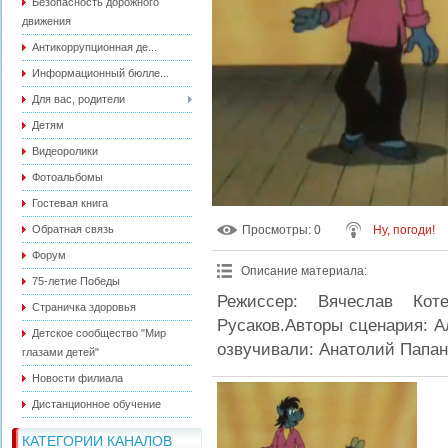
Безопасность дорожного
движения
Антикоррупционная де...
Информационный бюлле...
Для вас, родители
Детям
Видеоролики
Фотоальбомы
Гостевая книга
Обратная связь
Просмотры
: 0
Ну, погоди!
Форум
Описание материала
:
75-летие Победы
Режиссер: Вячеслав Котен
Страничка здоровья
Русаков.Авторы сценария: А
Детское сообщество "Мир
озвучивали: Анатолий Папан
глазами детей"
Новости филиала
Дистанционное обучение
КАТЕГОРИИ КАНАЛОВ