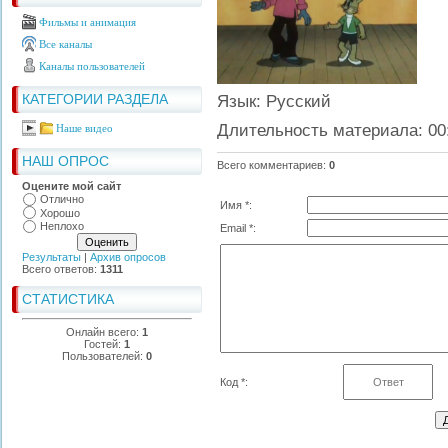
Фильмы и анимация
Все каналы
Каналы пользователей
КАТЕГОРИИ РАЗДЕЛА
Язык
: Русский
Длительность материала
: 00
Наше видео
НАШ ОПРОС
Всего комментариев
:
0
Оцените мой сайт
Отлично
Имя *:
Хорошо
Неплохо
Email *:
Результаты
|
Архив опросов
Всего ответов:
1311
СТАТИСТИКА
Онлайн всего:
1
Гостей:
1
Пользователей:
0
Код *: