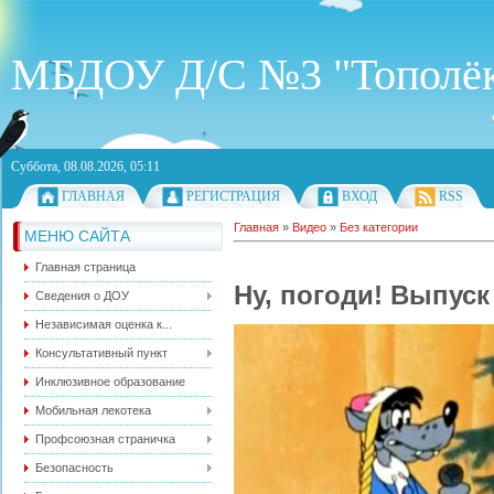
МБДОУ Д/С №3 "Тополё
Суббота, 08.08.2026, 05:11
ГЛАВНАЯ
РЕГИСТРАЦИЯ
ВХОД
RSS
Главная
»
Видео
»
Без категории
МЕНЮ САЙТА
Главная страница
Ну, погоди! Выпуск
Сведения о ДОУ
Независимая оценка к...
Консультативный пункт
Инклюзивное образование
Мобильная лекотека
Профсоюзная страничка
Безопасность