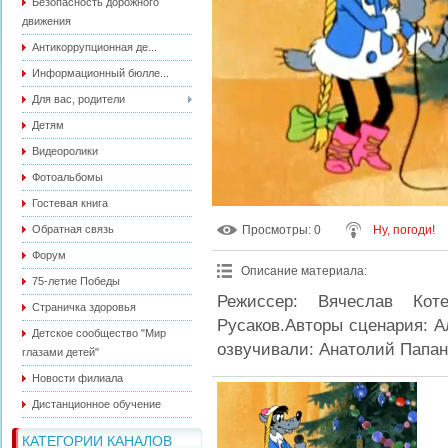
Безопасность дорожного
движения
Антикоррупционная де...
Информационный бюлле...
Для вас, родители
Детям
Видеоролики
Фотоальбомы
Гостевая книга
Обратная связь
Просмотры
: 0
Ну, погоди!
Форум
Описание материала
:
75-летие Победы
Режиссер: Вячеслав Котен
Страничка здоровья
Русаков.Авторы сценария: А
Детское сообщество "Мир
озвучивали: Анатолий Папан
глазами детей"
Новости филиала
Дистанционное обучение
КАТЕГОРИИ КАНАЛОВ