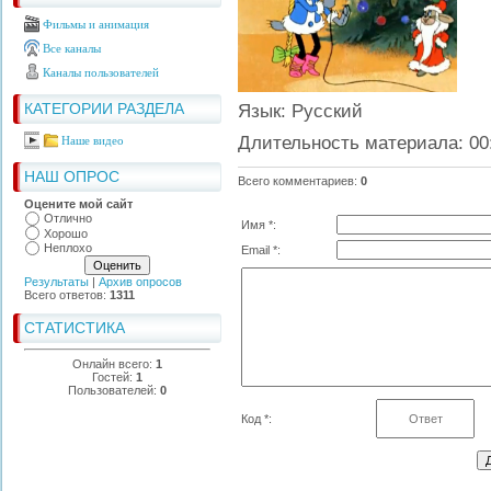
Фильмы и анимация
Все каналы
Каналы пользователей
КАТЕГОРИИ РАЗДЕЛА
Язык
: Русский
Длительность материала
: 00
Наше видео
НАШ ОПРОС
Всего комментариев
:
0
Оцените мой сайт
Отлично
Имя *:
Хорошо
Неплохо
Email *:
Результаты
|
Архив опросов
Всего ответов:
1311
СТАТИСТИКА
Онлайн всего:
1
Гостей:
1
Пользователей:
0
Код *: