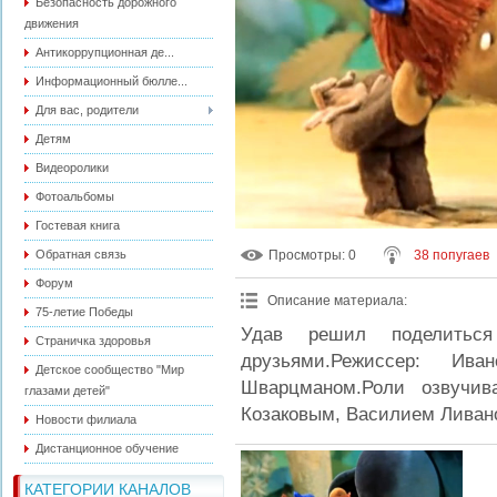
Безопасность дорожного
движения
Антикоррупционная де...
Информационный бюлле...
Для вас, родители
Детям
Видеоролики
Фотоальбомы
Гостевая книга
Обратная связь
Просмотры
: 0
38 попугаев
Форум
Описание материала
:
75-летие Победы
Удав решил поделитьс
Страничка здоровья
друзьями.Режиссер: Ив
Детское сообщество "Мир
Шварцманом.Роли озвучив
глазами детей"
Козаковым, Василием Ливан
Новости филиала
Дистанционное обучение
КАТЕГОРИИ КАНАЛОВ