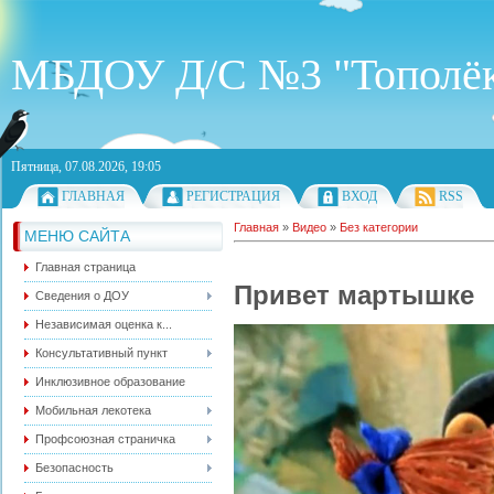
МБДОУ Д/С №3 "Тополё
Пятница, 07.08.2026, 19:05
ГЛАВНАЯ
РЕГИСТРАЦИЯ
ВХОД
RSS
Главная
»
Видео
»
Без категории
МЕНЮ САЙТА
Главная страница
Привет мартышке
Сведения о ДОУ
Независимая оценка к...
Консультативный пункт
Инклюзивное образование
Мобильная лекотека
Профсоюзная страничка
Безопасность