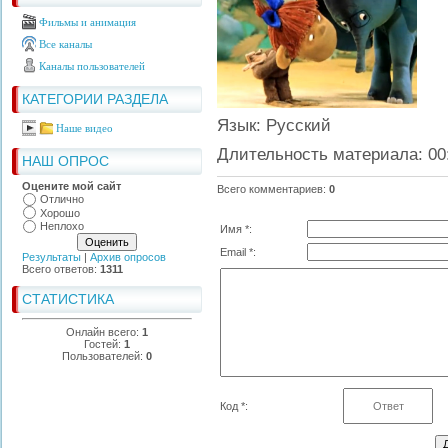
Фильмы и анимация
Все каналы
Каналы пользователей
КАТЕГОРИИ РАЗДЕЛА
Язык
: Русский
Наше видео
Длительность материала
: 00
НАШ ОПРОС
Оцените мой сайт
Всего комментариев
:
0
Отлично
Хорошо
Неплохо
Имя *:
Email *:
Результаты
|
Архив опросов
Всего ответов:
1311
СТАТИСТИКА
Онлайн всего:
1
Гостей:
1
Пользователей:
0
Код *: