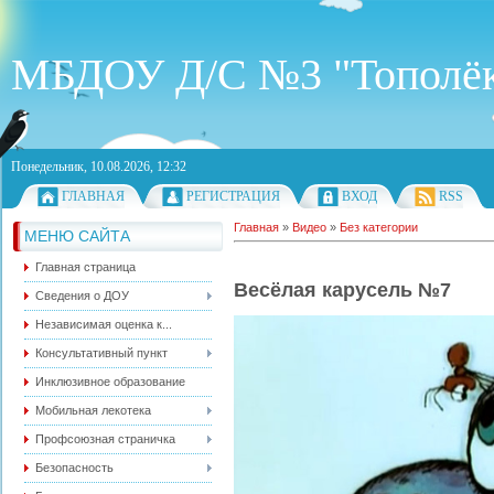
МБДОУ Д/С №3 "Тополё
Понедельник, 10.08.2026, 12:32
ГЛАВНАЯ
РЕГИСТРАЦИЯ
ВХОД
RSS
Главная
»
Видео
»
Без категории
МЕНЮ САЙТА
Главная страница
Весёлая карусель №7
Сведения о ДОУ
Независимая оценка к...
Консультативный пункт
Инклюзивное образование
Мобильная лекотека
Профсоюзная страничка
Безопасность