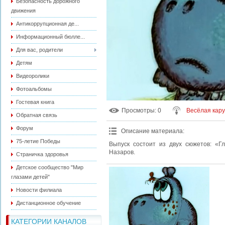
Безопасность дорожного
движения
Антикоррупционная де...
Информационный бюлле...
Для вас, родители
Детям
Видеоролики
Фотоальбомы
Гостевая книга
Просмотры
: 0
Весёлая кар
Обратная связь
Форум
Описание материала
:
75-летие Победы
Выпуск состоит из двух сюжетов: «Гл
Назаров.
Страничка здоровья
Детское сообщество "Мир
глазами детей"
Новости филиала
Дистанционное обучение
КАТЕГОРИИ КАНАЛОВ