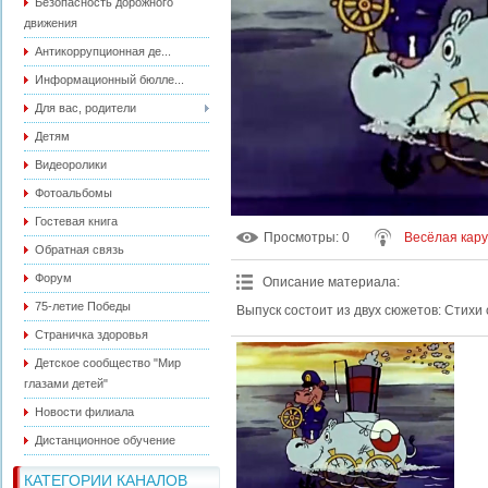
Безопасность дорожного
движения
Антикоррупционная де...
Информационный бюлле...
Для вас, родители
Детям
Видеоролики
Фотоальбомы
Гостевая книга
Просмотры
: 0
Весёлая кар
Обратная связь
Форум
Описание материала
:
75-летие Победы
Выпуск состоит из двух сюжетов: Стихи 
Страничка здоровья
Детское сообщество "Мир
глазами детей"
Новости филиала
Дистанционное обучение
КАТЕГОРИИ КАНАЛОВ