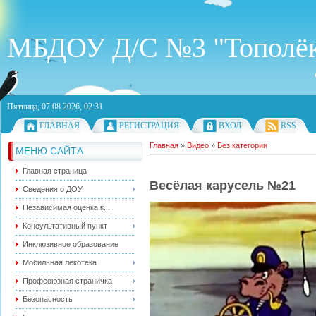
МБДОУ Д/С №3 "Тополё
Пятница, 07.08.2026, 02:31
ГЛАВНАЯ
РЕГИСТРАЦИЯ
ВХОД
RSS
Главная
»
Видео
»
Без категории
МЕНЮ САЙТА
Главная страница
Весёлая карусель №21
Сведения о ДОУ
Независимая оценка к...
Консультативный пункт
Инклюзивное образование
Мобильная лекотека
Профсоюзная страничка
Безопасность