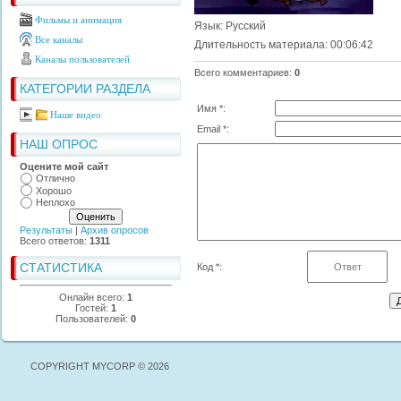
Фильмы и анимация
Язык
: Русский
Все каналы
Длительность материала
: 00:06:42
Каналы пользователей
Всего комментариев
:
0
КАТЕГОРИИ РАЗДЕЛА
Имя *:
Наше видео
Email *:
НАШ ОПРОС
Оцените мой сайт
Отлично
Хорошо
Неплохо
Результаты
|
Архив опросов
Всего ответов:
1311
СТАТИСТИКА
Код *:
Онлайн всего:
1
Гостей:
1
Пользователей:
0
COPYRIGHT MYCORP © 2026