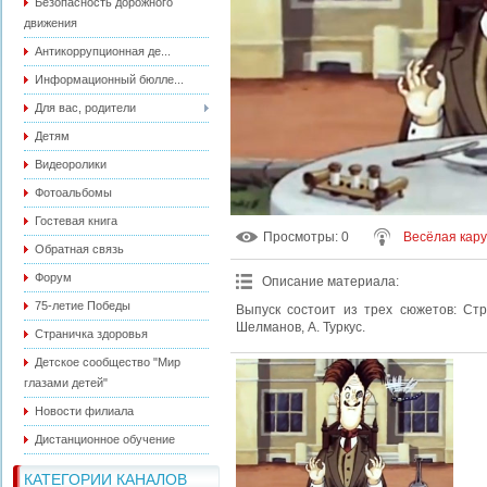
Безопасность дорожного
движения
Антикоррупционная де...
Информационный бюлле...
Для вас, родители
Детям
Видеоролики
Фотоальбомы
Гостевая книга
Просмотры
: 0
Весёлая кар
Обратная связь
Форум
Описание материала
:
75-летие Победы
Выпуск состоит из трех сюжетов: Ст
Шелманов, А. Туркус.
Страничка здоровья
Детское сообщество "Мир
глазами детей"
Новости филиала
Дистанционное обучение
КАТЕГОРИИ КАНАЛОВ