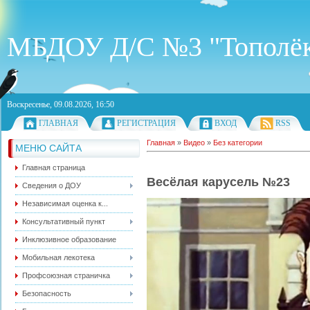
МБДОУ Д/С №3 "Тополё
Воскресенье, 09.08.2026, 16:50
ГЛАВНАЯ
РЕГИСТРАЦИЯ
ВХОД
RSS
Главная
»
Видео
»
Без категории
МЕНЮ САЙТА
Главная страница
Весёлая карусель №23
Сведения о ДОУ
Независимая оценка к...
Консультативный пункт
Инклюзивное образование
Мобильная лекотека
Профсоюзная страничка
Безопасность