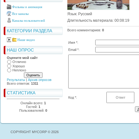
Фильмы и анимация
Все каналы
Язык
: Русский
Длительность материала
: 00:08:19
Каналы пользователей
КАТЕГОРИИ РАЗДЕЛА
Всего комментариев
:
0
Наше видео
Имя *:
НАШ ОПРОС
Email *:
Оцените мой сайт
Отлично
Хорошо
Неплохо
Результаты
|
Архив опросов
Всего ответов:
1311
СТАТИСТИКА
Код *:
Онлайн всего:
1
Гостей:
1
Пользователей:
0
COPYRIGHT MYCORP © 2026