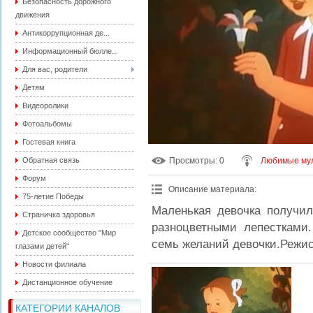
Безопасность дорожного
движения
Антикоррупционная де...
Информационный бюлле...
Для вас, родители
Детям
Видеоролики
Фотоальбомы
Гостевая книга
Обратная связь
Просмотры
: 0
Любимые мул
Форум
Описание материала
:
75-летие Победы
Маленькая девочка получи
Страничка здоровья
разноцветными лепестками
Детское сообщество "Мир
семь желаний девочки.Режис
глазами детей"
Новости филиала
Дистанционное обучение
КАТЕГОРИИ КАНАЛОВ