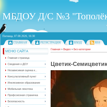
МБДОУ Д/С №3 "Тополё
Пятница, 07.08.2026, 16:30
ГЛАВНАЯ
РЕГИСТРАЦИЯ
ВХОД
RSS
Главная
»
Видео
»
Без категории
МЕНЮ САЙТА
Главная страница
Цветик-Семицвети
Сведения о ДОУ
Независимая оценка к...
Консультативный пункт
Инклюзивное образование
Мобильная лекотека
Профсоюзная страничка
Безопасность