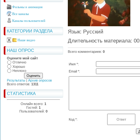
Фильмы и анимация
Все каналы
Каналы пользователей
КАТЕГОРИИ РАЗДЕЛА
Язык
: Русский
Длительность материала
: 00
Наше видео
НАШ ОПРОС
Всего комментариев
:
0
Оцените мой сайт
Отлично
Имя *:
Хорошо
Неплохо
Email *:
Результаты
|
Архив опросов
Всего ответов:
1311
СТАТИСТИКА
Онлайн всего:
1
Гостей:
1
Пользователей:
0
Код *: