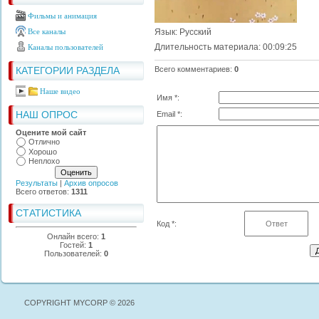
Фильмы и анимация
Все каналы
Язык
: Русский
Длительность материала
: 00:09:25
Каналы пользователей
КАТЕГОРИИ РАЗДЕЛА
Всего комментариев
:
0
Наше видео
Имя *:
НАШ ОПРОС
Email *:
Оцените мой сайт
Отлично
Хорошо
Неплохо
Результаты
|
Архив опросов
Всего ответов:
1311
СТАТИСТИКА
Код *:
Онлайн всего:
1
Гостей:
1
Пользователей:
0
COPYRIGHT MYCORP © 2026