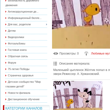
Безопасность дорожного
движения
Антикоррупционная де...
Информационный бюлле...
Для вас, родители
Детям
Видеоролики
Фотоальбомы
Гостевая книга
Просмотры
: 0
Любимые мул
Обратная связь
Форум
Описание материала
:
75-летие Победы
Маленький цыпленок Жёлтик попал в л
звери.Режиссер: А. Хржановский.
Страничка здоровья
Детское сообщество "Мир
глазами детей"
Новости филиала
Дистанционное обучение
КАТЕГОРИИ КАНАЛОВ