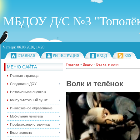
МБДОУ Д/С №3 "Тополё
Четверг, 06.08.2026, 14:20
ГЛАВНАЯ
РЕГИСТРАЦИЯ
ВХОД
RSS
Главная
»
Видео
»
Без категории
МЕНЮ САЙТА
Главная страница
Волк и телёнок
Сведения о ДОУ
Независимая оценка к...
Консультативный пункт
Инклюзивное образование
Мобильная лекотека
Профсоюзная страничка
Безопасность