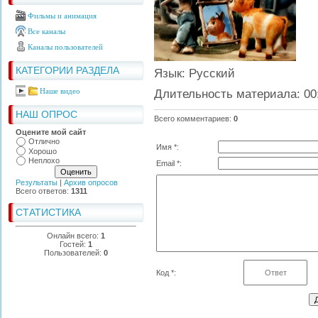
Фильмы и анимация
Все каналы
Каналы пользователей
КАТЕГОРИИ РАЗДЕЛА
Язык
: Русский
Длительность материала
: 00
Наше видео
НАШ ОПРОС
Всего комментариев
:
0
Оцените мой сайт
Отлично
Имя *:
Хорошо
Неплохо
Email *:
Результаты
|
Архив опросов
Всего ответов:
1311
СТАТИСТИКА
Онлайн всего:
1
Гостей:
1
Пользователей:
0
Код *: