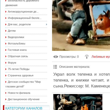
Безопасность дорожного
движения
Антикоррупционная де...
Информационный бюлле...
Для вас, родители
Детям
Видеоролики
Фотоальбомы
Гостевая книга
Обратная связь
Просмотры
: 0
Любимые мул
Форум
Описание материала
:
75-летие Победы
Украл волк теленка и хоте
Страничка здоровья
теленка, и книжки читает, 
Детское сообщество "Мир
сына.Режиссер: М. Каменецк
глазами детей"
Новости филиала
Дистанционное обучение
КАТЕГОРИИ КАНАЛОВ