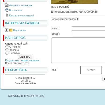
Фильмы и анимация
Язык
: Русский
Все каналы
Длительность материала
: 00:09:38
Каналы пользователей
Всего комментариев
:
0
КАТЕГОРИИ РАЗДЕЛА
Имя *:
Наше видео
Email *:
НАШ ОПРОС
Оцените мой сайт
Отлично
Хорошо
Неплохо
Результаты
|
Архив опросов
Всего ответов:
1311
СТАТИСТИКА
Код *:
Онлайн всего:
1
Гостей:
1
Пользователей:
0
COPYRIGHT MYCORP © 2026