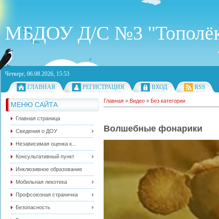
МБДОУ Д/С №3 "Тополё
Четверг, 06.08.2026, 15:53
ГЛАВНАЯ
РЕГИСТРАЦИЯ
ВХОД
RSS
Главная
»
Видео
»
Без категории
МЕНЮ САЙТА
Главная страница
Волшебные фонарики
Сведения о ДОУ
Независимая оценка к...
Консультативный пункт
Инклюзивное образование
Мобильная лекотека
Профсоюзная страничка
Безопасность