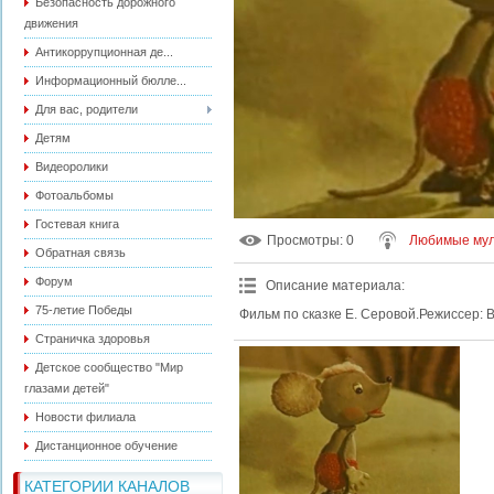
Безопасность дорожного
движения
Антикоррупционная де...
Информационный бюлле...
Для вас, родители
Детям
Видеоролики
Фотоальбомы
Гостевая книга
Просмотры
: 0
Любимые мул
Обратная связь
Форум
Описание материала
:
75-летие Победы
Фильм по сказке Е. Серовой.Режиссер: В
Страничка здоровья
Детское сообщество "Мир
глазами детей"
Новости филиала
Дистанционное обучение
КАТЕГОРИИ КАНАЛОВ