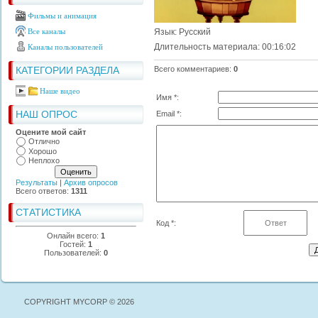
Фильмы и анимация
Все каналы
Язык
: Русский
Длительность материала
: 00:16:02
Каналы пользователей
КАТЕГОРИИ РАЗДЕЛА
Всего комментариев
:
0
Наше видео
Имя *:
НАШ ОПРОС
Email *:
Оцените мой сайт
Отлично
Хорошо
Неплохо
Результаты
|
Архив опросов
Всего ответов:
1311
СТАТИСТИКА
Код *:
Онлайн всего:
1
Гостей:
1
Пользователей:
0
COPYRIGHT MYCORP © 2026