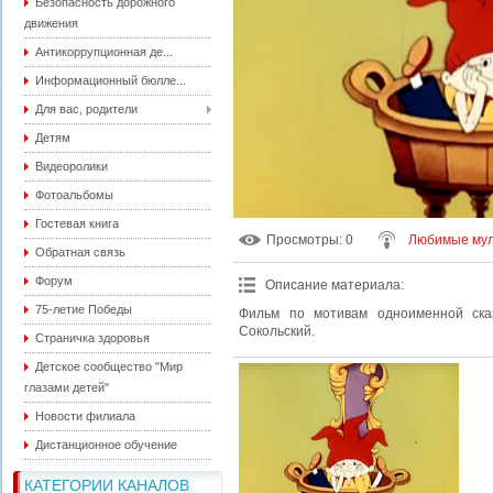
Безопасность дорожного
движения
Антикоррупционная де...
Информационный бюлле...
Для вас, родители
Детям
Видеоролики
Фотоальбомы
Гостевая книга
Просмотры
: 0
Любимые мул
Обратная связь
Форум
Описание материала
:
75-летие Победы
Фильм по мотивам одноименной сказ
Сокольский.
Страничка здоровья
Детское сообщество "Мир
глазами детей"
Новости филиала
Дистанционное обучение
КАТЕГОРИИ КАНАЛОВ