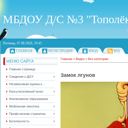
МБДОУ Д/С №3 "Тополё
Пятница, 07.08.2026, 19:45
ГЛАВНАЯ
РЕГИСТРАЦИЯ
ВХОД
RSS
Главная
»
Видео
»
Без категории
МЕНЮ САЙТА
Главная страница
Замок лгунов
Сведения о ДОУ
Независимая оценка к...
Консультативный пункт
Инклюзивное образование
Мобильная лекотека
Профсоюзная страничка
Безопасность