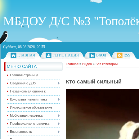
МБДОУ Д/С №3 "Тополё
Суббота, 08.08.2026, 20:55
ГЛАВНАЯ
РЕГИСТРАЦИЯ
ВХОД
RSS
Главная
»
Видео
»
Без категории
МЕНЮ САЙТА
Главная страница
Кто самый сильный
Сведения о ДОУ
Независимая оценка к...
Консультативный пункт
Инклюзивное образование
Мобильная лекотека
Профсоюзная страничка
Безопасность