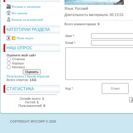
Фильмы и анимация
Язык
: Русский
Все каналы
Длительность материала
: 00:15:01
Каналы пользователей
Всего комментариев
:
0
КАТЕГОРИИ РАЗДЕЛА
Имя *:
Наше видео
Email *:
НАШ ОПРОС
Оцените мой сайт
Отлично
Хорошо
Неплохо
Результаты
|
Архив опросов
Всего ответов:
1311
СТАТИСТИКА
Код *:
Онлайн всего:
1
Гостей:
1
Пользователей:
0
COPYRIGHT MYCORP © 2026