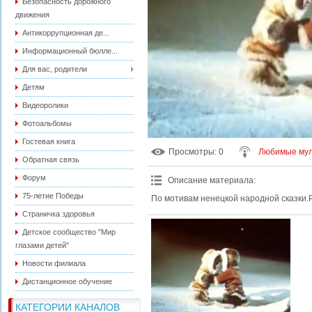
Безопасность дорожного
движения
Антикоррупционная де...
Информационный бюлле...
Для вас, родители
Детям
Видеоролики
Фотоальбомы
Гостевая книга
Просмотры
: 0
Любимые мул
Обратная связь
Форум
Описание материала
:
75-летие Победы
По мотивам ненецкой народной сказки.Р
Страничка здоровья
Детское сообщество "Мир
глазами детей"
Новости филиала
Дистанционное обучение
КАТЕГОРИИ КАНАЛОВ