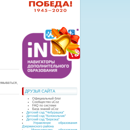
мываться,
ДРУЗЬЯ САЙТА
Официальный блог
Сообщество uCoz
FAQ по системе
База знаний uCoz
Детский сад "Чебурашка"
Детский сад "Колокольчик"
Детский сад "Березка"
Управление образования
Дзержинского района
Министерство образования