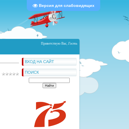
Версия для слабовидящих
Приветствую Вас
,
Гость
ВХОД НА САЙТ
ПОИСК