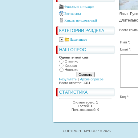
Фильмы и анимация
Все каналы
Язык
: Рус
Длительно
Каналы пользователей
КАТЕГОРИИ РАЗДЕЛА
Всего комм
Наше видео
Имя *:
НАШ ОПРОС
Email *:
Оцените мой сайт
Отлично
Хорошо
Неплохо
Результаты
|
Архив опросов
Всего ответов:
1311
СТАТИСТИКА
Код *:
Онлайн всего:
1
Гостей:
1
Пользователей:
0
COPYRIGHT MYCORP © 2026