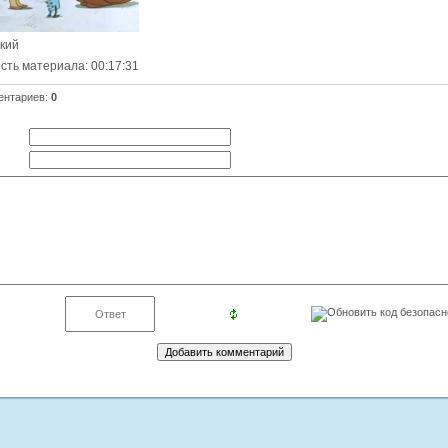
ский
сть материала
: 00:17:31
ентариев
:
0