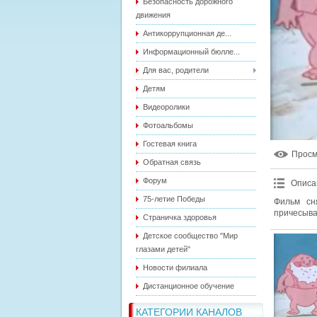
Безопасность дорожного
движения
Антикоррупционная де...
Информационный бюлле...
Для вас, родители
Детям
Видеоролики
Фотоальбомы
Гостевая книга
Прос
Обратная связь
Форум
Описа
75-летие Победы
Фильм сн
причесыва
Страничка здоровья
Детское сообщество "Мир
глазами детей"
Новости филиала
Дистанционное обучение
КАТЕГОРИИ КАНАЛОВ