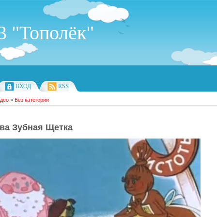
 "Тополёк"
ВХОД
RSS
део
»
Без категории
ва Зубная Щетка