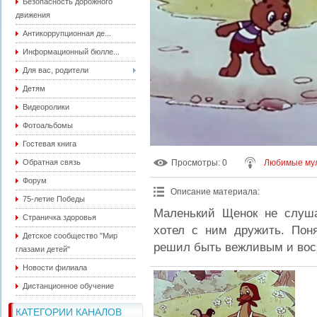
Безопасность дорожного
движения
Антикоррупционная де...
Информационный бюлле...
Для вас, родители
Детям
Видеоролики
Фотоальбомы
Гостевая книга
Обратная связь
Просмотры
: 0
Любимые мул
Форум
Описание материала
:
75-летие Победы
Маленький Щенок не слуша
Страничка здоровья
хотел с ним дружить. Пон
Детское сообщество "Мир
решил быть вежливым и вос
глазами детей"
Новости филиала
Дистанционное обучение
КАТЕГОРИИ КАНАЛОВ