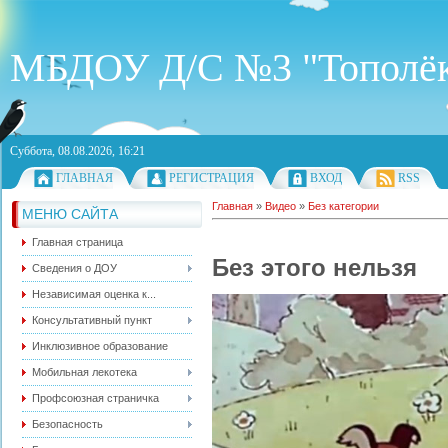
МБДОУ Д/С №3 "Тополё
Суббота, 08.08.2026, 16:21
ГЛАВНАЯ
РЕГИСТРАЦИЯ
ВХОД
RSS
Главная
»
Видео
»
Без категории
МЕНЮ САЙТА
Главная страница
Без этого нельзя
Сведения о ДОУ
Независимая оценка к...
Консультативный пункт
Инклюзивное образование
Мобильная лекотека
Профсоюзная страничка
Безопасность