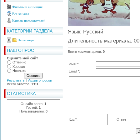
Фильмы и анимация
Все каналы
Каналы пользователей
КАТЕГОРИИ РАЗДЕЛА
Язык
: Русский
Длительность материала
: 00
Наше видео
НАШ ОПРОС
Всего комментариев
:
0
Оцените мой сайт
Отлично
Имя *:
Хорошо
Неплохо
Email *:
Результаты
|
Архив опросов
Всего ответов:
1311
СТАТИСТИКА
Онлайн всего:
1
Гостей:
1
Пользователей:
0
Код *: