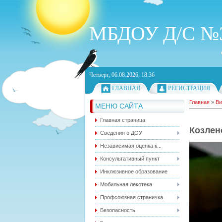
МБДОУ Д/С №3
Четверг, 06.08.2026, 18:36
ГЛАВНАЯ
РЕГИСТРАЦИЯ
Главная
»
Ви
МЕНЮ САЙТА
Главная страница
Козлен
Сведения о ДОУ
Независимая оценка к...
Консультативный пункт
Инклюзивное образование
Мобильная лекотека
Профсоюзная страничка
Безопасность