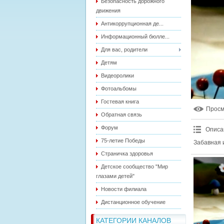
Безопасность дорожного
движения
Антикоррупционная де...
Информационный бюлле...
Для вас, родители
Детям
Видеоролики
Фотоальбомы
Гостевая книга
Прос
Обратная связь
Форум
Описа
75-летие Победы
Забавная и
Страничка здоровья
Детское сообщество "Мир
глазами детей"
Новости филиала
Дистанционное обучение
КАТЕГОРИИ КАНАЛОВ