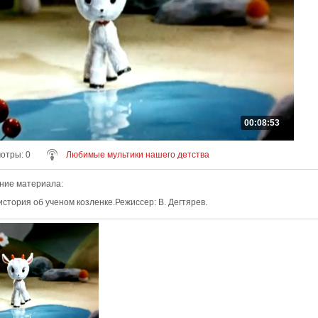
00:08:53
мотры
: 0
Любимые мультики нашего детства
ние материала
:
стория об ученом козленке.Режиссер: В. Дегтярев.