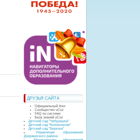
ДРУЗЬЯ САЙТА
Официальный блог
Сообщество uCoz
FAQ по системе
База знаний uCoz
Детский сад "Чебурашка"
Детский сад "Колокольчик"
Детский сад "Березка"
Управление образования
Дзержинского района
Министерство образования