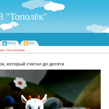
 "Тополёк"
ВХОД
RSS
део
»
Без категории
ок, который считал до десяти