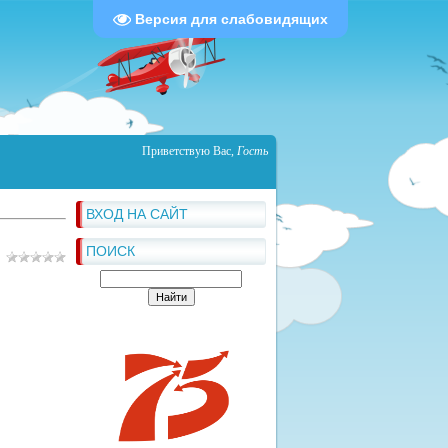
Версия для слабовидящих
Приветствую Вас
,
Гость
ВХОД НА САЙТ
ПОИСК