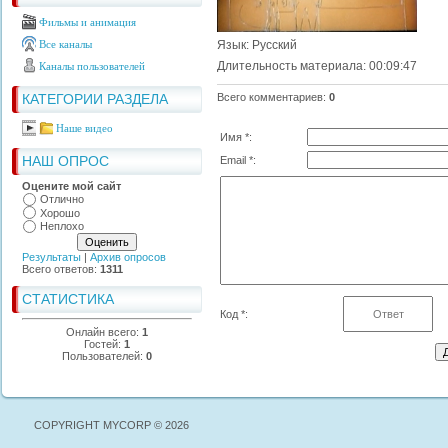
Фильмы и анимация
Все каналы
Язык
: Русский
Длительность материала
: 00:09:47
Каналы пользователей
КАТЕГОРИИ РАЗДЕЛА
Всего комментариев
:
0
Наше видео
Имя *:
НАШ ОПРОС
Email *:
Оцените мой сайт
Отлично
Хорошо
Неплохо
Результаты
|
Архив опросов
Всего ответов:
1311
СТАТИСТИКА
Код *:
Онлайн всего:
1
Гостей:
1
Пользователей:
0
COPYRIGHT MYCORP © 2026