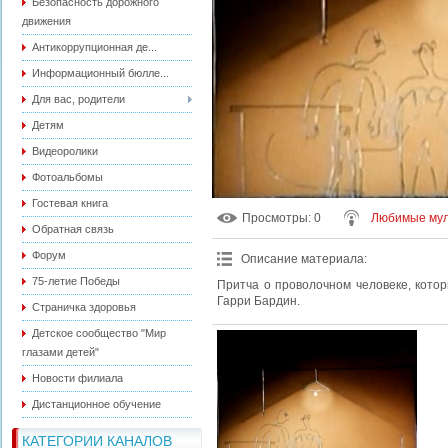
Безопасность дорожного
движения
Антикоррупционная де...
Информационный бюлле...
Для вас, родители
Детям
Видеоролики
Фотоальбомы
Гостевая книга
Просмотры
: 0
Любимые мул
Обратная связь
Форум
Описание материала
:
75-летие Победы
Притча о проволочном человеке, котор
Гарри Бардин.
Страничка здоровья
Детское сообщество "Мир
глазами детей"
Новости филиала
Дистанционное обучение
КАТЕГОРИИ КАНАЛОВ