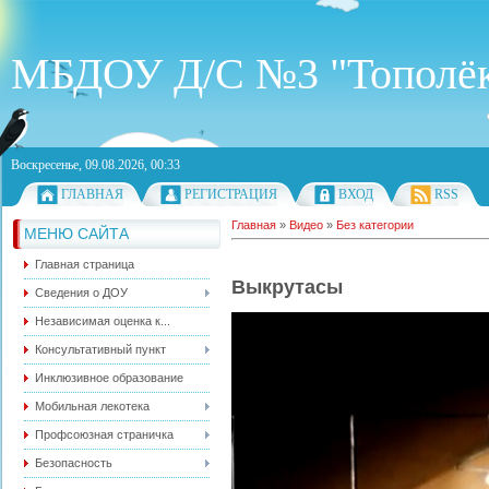
МБДОУ Д/С №3 "Тополё
Воскресенье, 09.08.2026, 00:33
ГЛАВНАЯ
РЕГИСТРАЦИЯ
ВХОД
RSS
Главная
»
Видео
»
Без категории
МЕНЮ САЙТА
Главная страница
Выкрутасы
Сведения о ДОУ
Независимая оценка к...
Консультативный пункт
Инклюзивное образование
Мобильная лекотека
Профсоюзная страничка
Безопасность