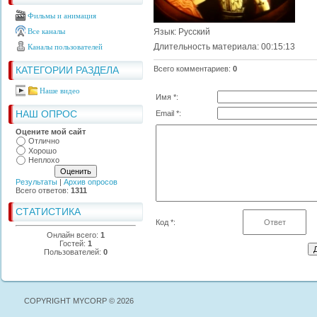
Фильмы и анимация
Все каналы
Язык
: Русский
Длительность материала
: 00:15:13
Каналы пользователей
КАТЕГОРИИ РАЗДЕЛА
Всего комментариев
:
0
Наше видео
Имя *:
НАШ ОПРОС
Email *:
Оцените мой сайт
Отлично
Хорошо
Неплохо
Результаты
|
Архив опросов
Всего ответов:
1311
СТАТИСТИКА
Код *:
Онлайн всего:
1
Гостей:
1
Пользователей:
0
COPYRIGHT MYCORP © 2026