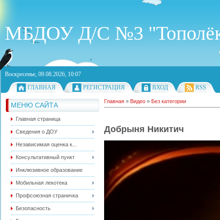
МБДОУ Д/С №3 "Тополё
Воскресенье, 09.08.2026, 10:07
ГЛАВНАЯ
РЕГИСТРАЦИЯ
ВХОД
RSS
Главная
»
Видео
»
Без категории
МЕНЮ САЙТА
Главная страница
Добрыня Никитич
Сведения о ДОУ
Независимая оценка к...
Консультативный пункт
Инклюзивное образование
Мобильная лекотека
Профсоюзная страничка
Безопасность