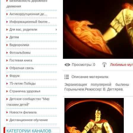
Безопасность дорожного
движения
Антикоррупционная де...
Информационный бюлле...
Для вас, родители
Детям
Видеоролики
Фотоальбомы
Гостевая книга
Просмотры
: 0
Любимые мул
Обратная связь
Форум
Описание материала
:
75-летие Победы
Экранизация популярной былины
Горынычем.Режиссер: В. Дегтярев.
Страничка здоровья
Детское сообщество "Мир
глазами детей"
Новости филиала
Дистанционное обучение
КАТЕГОРИИ КАНАЛОВ