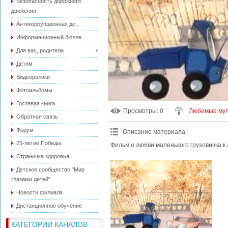
Безопасность дорожного
движения
Антикоррупционная де...
Информационный бюлле...
Для вас, родители
Детям
Видеоролики
Фотоальбомы
Гостевая книга
Просмотры
: 0
Любимые мул
Обратная связь
Форум
Описание материала
:
75-летие Победы
Фильм о любви маленького грузовичка к
Страничка здоровья
Детское сообщество "Мир
глазами детей"
Новости филиала
Дистанционное обучение
КАТЕГОРИИ КАНАЛОВ