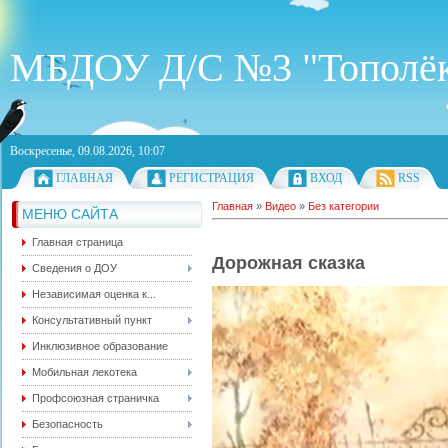
МБДОУ Д/С №3 "Тополё
Воскресенье, 09.08.2026, 10:07
ГЛАВНАЯ
РЕГИСТРАЦИЯ
ВХОД
RSS
Главная
»
Видео
»
Без категории
МЕНЮ САЙТА
Главная страница
Дорожная сказка
Сведения о ДОУ
Независимая оценка к...
Консультативный пункт
Инклюзивное образование
Мобильная лекотека
Профсоюзная страничка
Безопасность