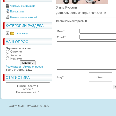
Фильмы и анимация
Язык
: Русский
Все каналы
Длительность материала
: 00:09:51
Каналы пользователей
Всего комментариев
:
0
КАТЕГОРИИ РАЗДЕЛА
Имя *:
Наше видео
Email *:
НАШ ОПРОС
Оцените мой сайт
Отлично
Хорошо
Неплохо
Результаты
|
Архив опросов
Всего ответов:
1311
СТАТИСТИКА
Код *:
Онлайн всего:
1
Гостей:
1
Пользователей:
0
COPYRIGHT MYCORP © 2026