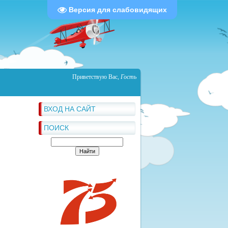
Версия для слабовидящих
Приветствую Вас
,
Гость
ВХОД НА САЙТ
ПОИСК