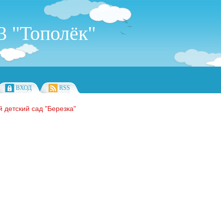
 "Тополёк"
ВХОД
RSS
 детский сад "Березка"