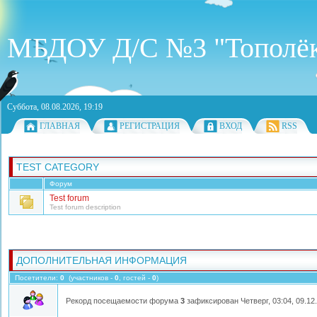
МБДОУ Д/С №3 "Тополё
Суббота, 08.08.2026, 19:19
ГЛАВНАЯ
РЕГИСТРАЦИЯ
ВХОД
RSS
TEST CATEGORY
Форум
Test forum
Test forum description
ДОПОЛНИТЕЛЬНАЯ ИНФОРМАЦИЯ
Посетители:
0
(участников -
0
, гостей -
0
)
Рекорд посещаемости форума
3
зафиксирован Четверг, 03:04, 09.12