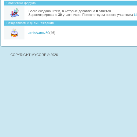
Статистика форума
Всего создано
0
тем, в которые добавлено
0
ответов.
Зарегистрировано
30
участников. Приветствуем нового участника
la
Поздравляем с Днем Рождения!
arnisivanov80
(46)
COPYRIGHT MYCORP © 2026